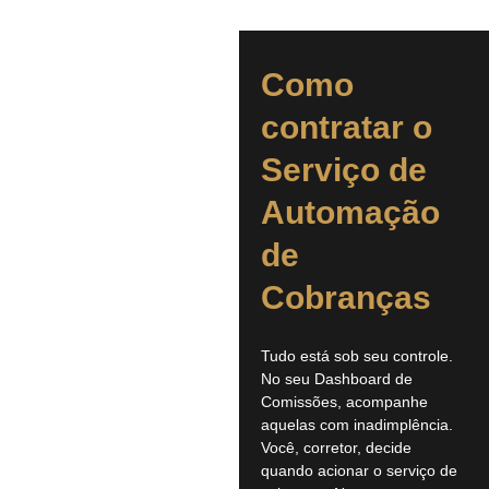
Como
contratar o
Serviço de
Automação
de
Cobranças
Tudo está sob seu controle.
No seu Dashboard de
Comissões, acompanhe
aquelas com inadimplência.
Você, corretor, decide
quando acionar o serviço de